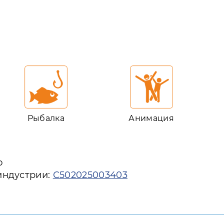
Рыбалка
Анимация
ю
индустрии:
С502025003403